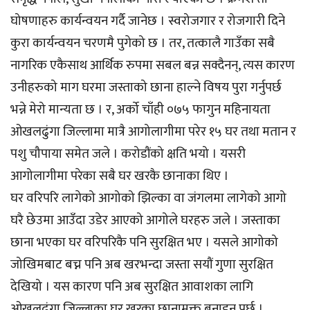
घोषणाहरु कार्यन्वयन गर्दै जानेछ । स्वरोजगार र रोजगारी दिने
कुरा कार्यन्वयन चरणमै पुगेको छ । तर, तत्कालै गाउँका सबै
नागरिक एकैसाथ आर्थिक रुपमा सबल बन्न सक्दैनन्, त्यस कारण
उनीहरुको माग घरमा जस्ताको छाना हाल्ने विषय पुरा गर्नुपर्छ
भन्ने मेरो मान्यता छ । र, अर्को चाँही ०७५ फागुन महिनायता
ओखलढुंगा जिल्लामा मात्रै आगोलागीमा परेर १५ घर तथा मतान र
पशु चौपाया समेत जले । करोडौंको क्षति भयो । यसरी
आगोलागीमा परेका सबै घर खरकै छानाका थिए ।
घर वरिपरि लागेको आगोको झिल्का वा जंगलमा लागेको आगो
घरै छेउमा आउँदा उडेर आएको आगोले घरहरु जले । जस्ताका
छाना भएका घर वरिपरिकै पनि सुरक्षित भए । यसले आगोको
जोखिमबाट बच्न पनि अब खरभन्दा जस्ता सयौं गुणा सुरक्षित
देखियो । यस कारण पनि अब सुरक्षित आवाशका लागि
ओखलढुंगा जिल्लाका घर खरका छानामुक्त बनाइनु पर्छ ।