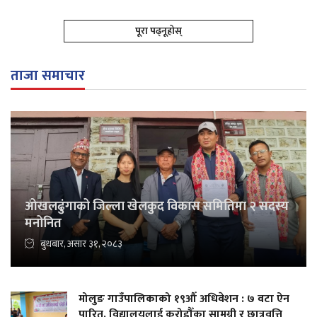
पूरा पढ्नूहोस्
ताजा समाचार
ओखलढुंगाको जिल्ला खेलकुद विकास समितिमा २ सदस्य
मनोनित
बुधबार, असार ३१, २०८३
मोलुङ गाउँपालिकाको १९औँ अधिवेशन : ७ वटा ऐन
पारित, विद्यालयलाई करोडौँका सामग्री र छात्रवृत्ति