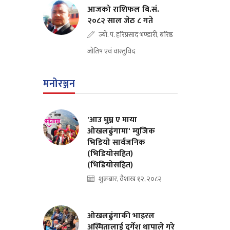
आजको राशिफल बि.सं.
२०८२ साल जेठ ८ गते
ज्यो. पं. हरिप्रसाद भण्डारी, बरिष्ठ
जोतिष एवं वास्तुविद
मनोरञ्जन
'आउ घुम्न ए माया
ओखलढुंगामा' म्युजिक
भिडियो सार्वजनिक
(भिडियोसहित)
(भिडियोसहित)
शुक्रबार, वैशाख १२, २०८२
ओखलढुंगाकी भाइरल
अस्मितालाई दुर्गेश थापाले गरे