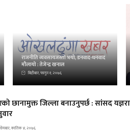
राजनीति व्यवसायजस्तो भयो, डनवाद-धनवाद
मौलायो : तेजेन्द्र खनाल
बिहीबार, फागुन १, २०७६
को छानामुक्त जिल्ला बनाउनुपर्छ : सांसद यज्ञर
नुवार
सोमबार, कात्तिक ४, २०७६