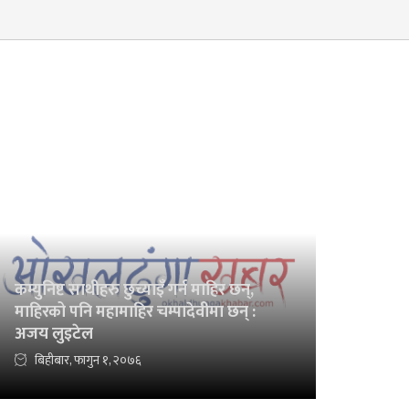
कम्युनिष्ट साथीहरु छुच्याइँ गर्न माहिर छन्,
माहिरको पनि महामाहिर चम्पादेवीमा छन् :
अजय लुइटेल
बिहीबार, फागुन १, २०७६