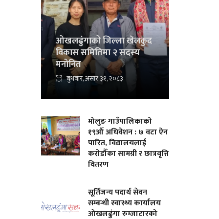
ओखलढुंगाको जिल्ला खेलकुद
विकास समितिमा २ सदस्य
मनोनित
बुधबार, असार ३१, २०८३
मोलुङ गाउँपालिकाको
१९औँ अधिवेशन : ७ वटा ऐन
पारित, विद्यालयलाई
करोडौँका सामग्री र छात्रवृत्ति
वितरण
सूर्तिजन्य पदार्थ सेवन
सम्बन्धी स्वास्थ्य कार्यालय
ओखलढुंगा रुम्जाटारको