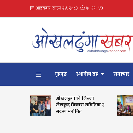
गृहपृष्ठ
स्थानीय तह
समाचार
ओखलढुंगाको जिल्ला
 झण्डा
खेलकुद विकास समितिमा २
सदस्य मनोनित