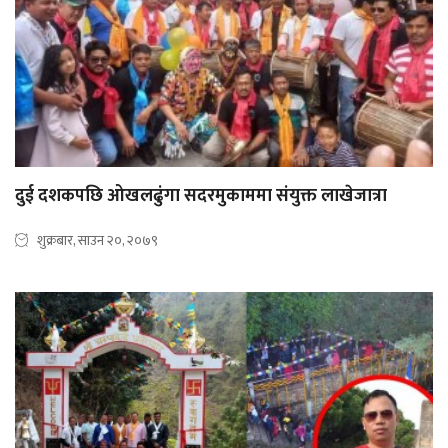
दुई दशकपछि ओखलढुंगा सदरमुकाममा संयुक्त लाखेजात्रा
शुक्रबार, साउन २०, २०७९