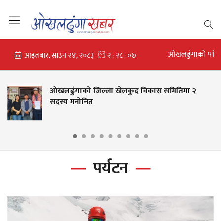
ओखलढुंगाको परि
लकुद विकास समितिमा २
मोलुङ गाउँपालिकाको १९
पारित, विद्यालयलाई करोडौँ
वितरण
पर्यटन