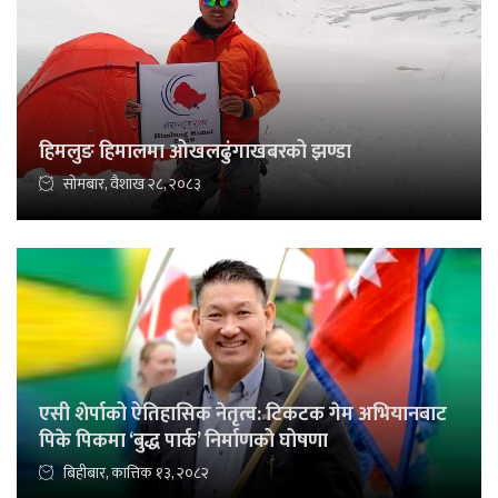
हिमलुङ हिमालमा ओखलढुंगाखबरको झण्डा
सोमबार, वैशाख २८, २०८३
एसी शेर्पाको ऐतिहासिक नेतृत्व: टिकटक गेम अभियानबाट
पिके पिकमा ‘बुद्ध पार्क’ निर्माणको घोषणा
बिहीबार, कात्तिक १३, २०८२