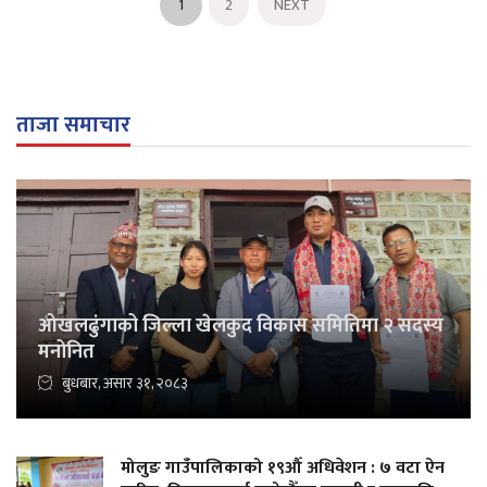
1
2
NEXT
ताजा समाचार
ओखलढुंगाको जिल्ला खेलकुद विकास समितिमा २ सदस्य
मनोनित
बुधबार, असार ३१, २०८३
मोलुङ गाउँपालिकाको १९औँ अधिवेशन : ७ वटा ऐन