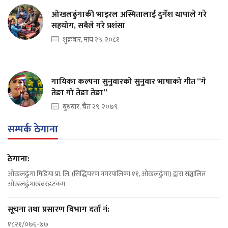
ओखलढुंगाकी भाइरल अस्मितालाई दुर्गेश थापाले गरे
सहयोग, सबैले गरे प्रशंसा
शुक्रबार, माघ २५, २०८१
गायिका कल्पना सुनुवारको सुनुवार भाषाको गीत “गे
तेङा गो तेङा तेङा”
बुधबार, चैत २९, २०७९
सम्पर्क ठेगाना
ठेगाना:
ओखलढुंगा मिडिया प्रा. लि. (सिद्धिचरण नगरपालिका ११, ओखलढुंगा) द्वारा सञ्चालित
ओखलढुंगाखबरडटकम
सूचना तथा प्रसारण विभाग दर्ता नं:
१८२१/०७६-७७