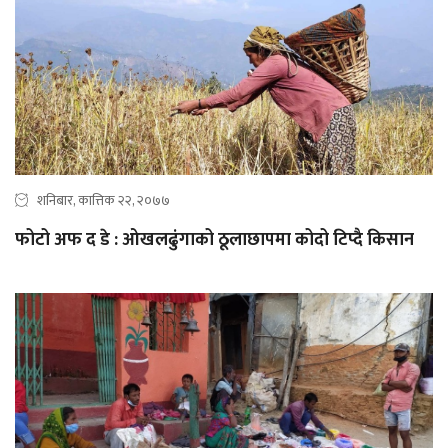
शनिबार, कात्तिक २२, २०७७
फोटो अफ द डे : ओखलढुंगाको ठूलाछापमा कोदो टिप्दै किसान