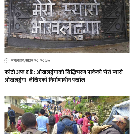
मंगलबार, साउन २०, २०७७
फोटो अफ द डे : ओखलढुंगाको सिद्धिचरण पार्कको 'मेरो प्यारो
ओखलढुंगा' लेखिएको निर्माणाधीन पर्खाल