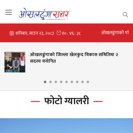
ओखलढुंगाको परि
को जिल्ला खेलकुद विकास समितिमा २
मोलुङ गा
ोनित
पारित, विद
वितरण
फोटो ग्यालरी