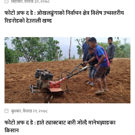
बिहीबार, वैशाख ३०, २०७८
फोटो अफ द डे : ओखलढुंगाको निर्वाचन क्षेत्र विशेष उच्चस्तरीय
रिङरोडको देउराली खण्ड
बुधबार, वैशाख २९, २०७८
फोटो अफ द डे : हाते ट्याक्टबाट बारी जोत्दै मानेभञ्ज्याङका
किसान