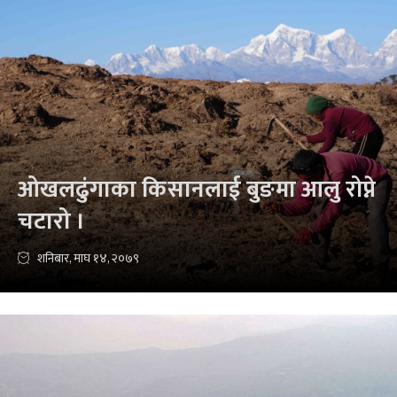
ओखलढुंगाका किसानलाई बुङमा आलु रोप्ने
चटारो ।
शनिबार, माघ १४, २०७९