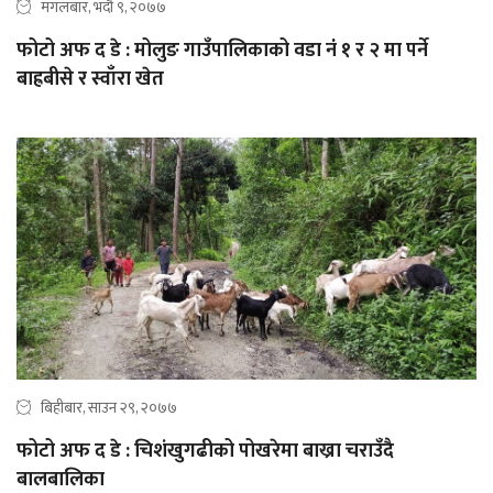
मंगलबार, भदौ ९, २०७७
फोटो अफ द डे : मोलुङ गाउँपालिकाको वडा नंं १ र २ मा पर्ने
बाह्रबीसे र स्वाँरा खेत
बिहीबार, साउन २९, २०७७
फोटो अफ द डे : चिशंखुगढीको पोखरेमा बाख्रा चराउँदै
बालबालिका