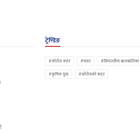
ट्रेण्डिङ
#कोरोना कहर
#भवन
#बिचल्लीमा बालबालिका
#कृषिमा युवा
#कोरोनाको कहर
ि
ता