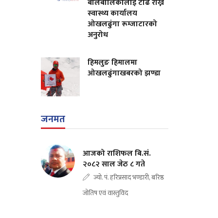
बालबालिकालाई टाढै राख्न
स्वास्थ्य कार्यालय
ओखलढुंगा रूम्जाटारको
अनुरोध
हिमलुङ हिमालमा
ओखलढुंगाखबरको झण्डा
जनमत
आजको राशिफल बि.सं.
२०८२ साल जेठ ८ गते
ज्यो. पं. हरिप्रसाद भण्डारी, बरिष्ठ
जोतिष एवं वास्तुविद