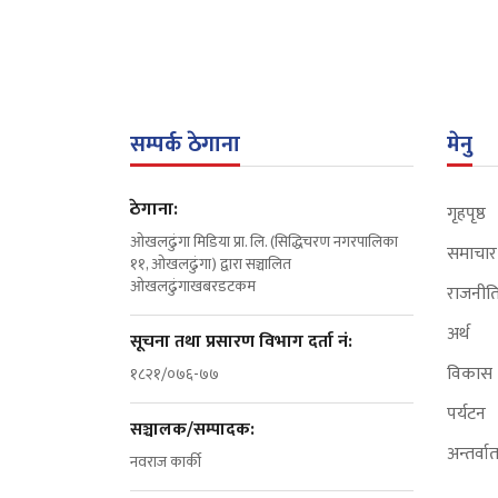
सम्पर्क ठेगाना
मेनु
ठेगाना:
गृहपृष्ठ
ओखलढुंगा मिडिया प्रा. लि. (सिद्धिचरण नगरपालिका
समाचार
११, ओखलढुंगा) द्वारा सञ्चालित
ओखलढुंगाखबरडटकम
राजनीत
अर्थ
सूचना तथा प्रसारण विभाग दर्ता नं:
विकास
१८२१/०७६-७७
पर्यटन
सञ्चालक/सम्पादक:
अन्तर्वार्
नवराज कार्की