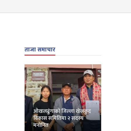
ताजा समाचार
ओखलढुंगाको जिल्ला खेलकुद
विकास समितिमा २ सदस्य
मनोनित