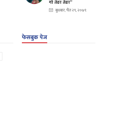
गो तेङा तेङा”
बुधबार, चैत २९, २०७९
फेसबुक पेज