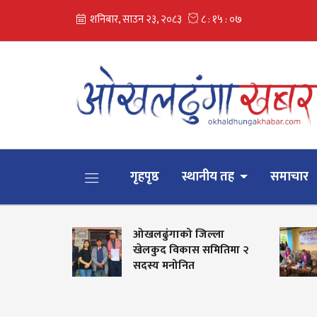
गृहपृष्ठ
स्थानीय तह
समाचार
ओखलढुंगाको जिल्ला
 झण्डा
खेलकुद विकास समितिमा २
सदस्य मनोनित