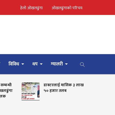
हेलो ओखलढुंगा
ओखलढुंगाको परिचय
र
विविध
थप
ग्यालरी
 सम्बन्धी
डाक्टरलाई मासिक ३ लाख
ओखलढुंगा
५० हजार तलब
मूलक