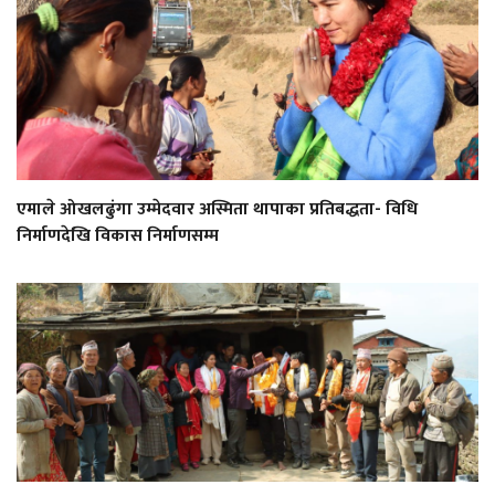
एमाले ओखलढुंगा उम्मेदवार अस्मिता थापाका प्रतिबद्धता- विधि
निर्माणदेखि विकास निर्माणसम्म