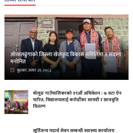
ओखलढुंगाको जिल्ला खेलकुद विकास समितिमा २ सदस्य
मनोनित
बुधबार, असार ३१, २०८३
मोलुङ गाउँपालिकाको १९औँ अधिवेशन : ७ वटा ऐन
पारित, विद्यालयलाई करोडौँका सामग्री र छात्रवृत्ति
वितरण
सूर्तिजन्य पदार्थ सेवन सम्बन्धी स्वास्थ्य कार्यालय