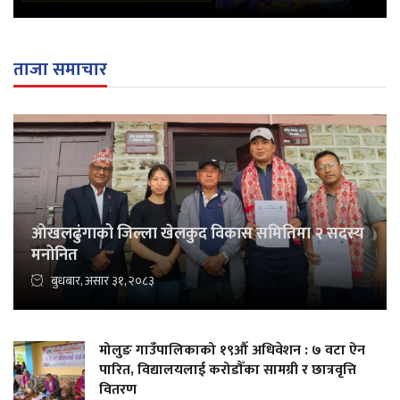
ताजा समाचार
ओखलढुंगाको जिल्ला खेलकुद विकास समितिमा २ सदस्य
मनोनित
बुधबार, असार ३१, २०८३
मोलुङ गाउँपालिकाको १९औँ अधिवेशन : ७ वटा ऐन
पारित, विद्यालयलाई करोडौँका सामग्री र छात्रवृत्ति
वितरण