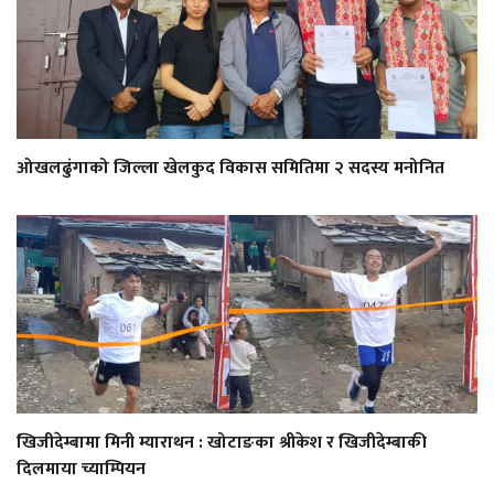
ओखलढुंगाको जिल्ला खेलकुद विकास समितिमा २ सदस्य मनोनित
खिजीदेम्बामा मिनी म्याराथन : खोटाङका श्रीकेश र खिजीदेम्बाकी
दिलमाया च्याम्पियन