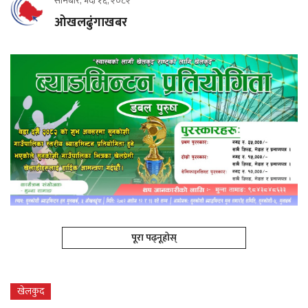
सोमबार, भदौ १६, २०८२
ओखलढुंगाखबर
पूरा पढ्नूहोस्
खेलकुद