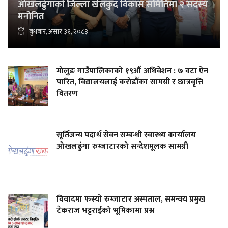
ओखलढुंगाको जिल्ला खेलकुद विकास समितिमा २ सदस्य
मनोनित
बुधबार, असार ३१, २०८३
मोलुङ गाउँपालिकाको १९औँ अधिवेशन : ७ वटा ऐन
पारित, विद्यालयलाई करोडौँका सामग्री र छात्रवृत्ति
वितरण
सूर्तिजन्य पदार्थ सेवन सम्बन्धी स्वास्थ्य कार्यालय
ओखलढुंगा रुम्जाटारको सन्देशमूलक सामग्री
विवादमा फस्यो रुम्जाटार अस्पताल, समन्वय प्रमुख
टेकराज भट्टराईको भूमिकामा प्रश्न