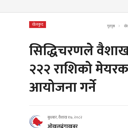
खेलकुद
गृहपृष्ठ
खे
सिद्धिचरणले वैशा
२२२ राशिको मेयरक
आयोजना गर्ने
बुधबार, वैशाख १७, २०८२
ओखलढुंगाखबर