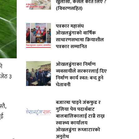
खुलासा, कसले कति लिए ?
(विवरणसहित)
पत्रकार महासंघ
ओखलढुंगाको वार्षिक
साधारणसभामा क्रियाशील
पत्रकार सम्मानित
ओखलढुंगाका निर्माण
को
व्यवसायीले सरकारलाई दिए
 जेठ ३
निर्माण कार्य स्वत: बन्द हुने
चेतावनी
बजारमा पाइने जंकफुड र
तै,
गुलिया पेय पदार्थबाट
ुई
बालबालिकालाई टाढै राख्न
स्वास्थ्य कार्यालय
ओखलढुंगा रूम्जाटारको
अनुरोध