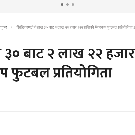
लकुद
सिद्धिचरणले वैशाख ३० बाट २ लाख २२ हजार २२२ राशिको मेयरकप फुटबल प्रतियोगिता आ
ख ३० बाट २ लाख २२ हजार
प फुटबल प्रतियोगिता