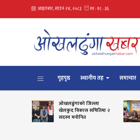
गृहपृष्ठ
स्थानीय तह
समाचार
ओखलढुंगाको जिल्ला
म
ा
खेलकुद विकास समितिमा २
अ
सदस्य मनोनित
व
सा