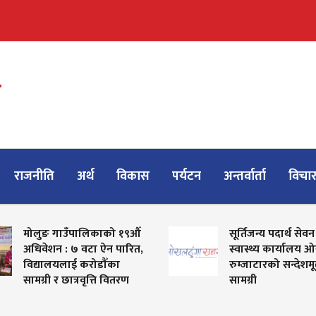
राजनीति
अर्थ
विकास
पर्यटन
अन्तर्वार्ता
विचा
ोलुङ गाउँपालिकाको १९औँ
सूर्तिजन्य पदार्थ सेवन सम्बन्ध
धिवेशन : ७ वटा ऐन पारित,
स्वास्थ्य कार्यालय ओखलढुंग
िद्यालयलाई करोडौँका
रुम्जाटारको सन्देशमूलक
मग्री र छात्रवृत्ति वितरण
सामग्री