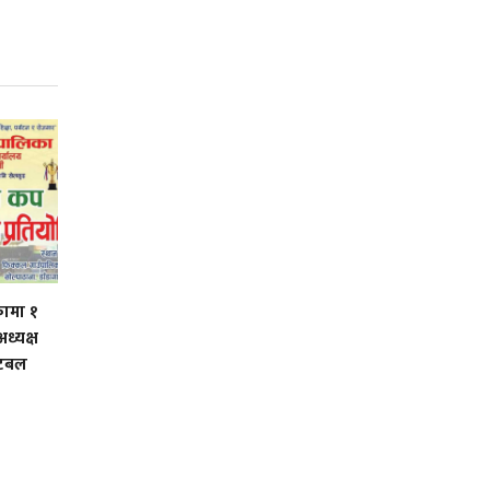
ामा १
ध्यक्ष
ुटबल