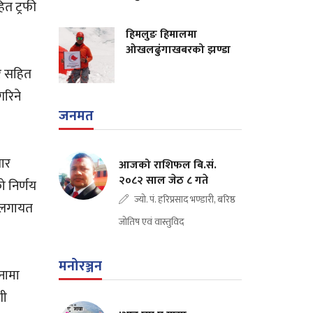
ित ट्रफी
हिमलुङ हिमालमा
ओखलढुंगाखबरको झण्डा
ार सहित
गरिने
जनमत
सार
आजको राशिफल बि.सं.
२०८२ साल जेठ ८ गते
ो निर्णय
ज्यो. पं. हरिप्रसाद भण्डारी, बरिष्ठ
ने लगायत
जोतिष एवं वास्तुविद
मनोरञ्जन
नामा
गी