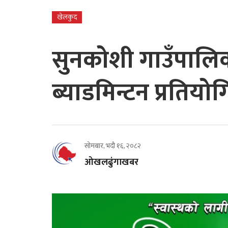
खेलकुद
सुनकोशी गाउँपालिक
ब्याडमिन्टन प्रतिय
सोमबार, भदौ १६, २०८२
ओखलढुंगाखबर