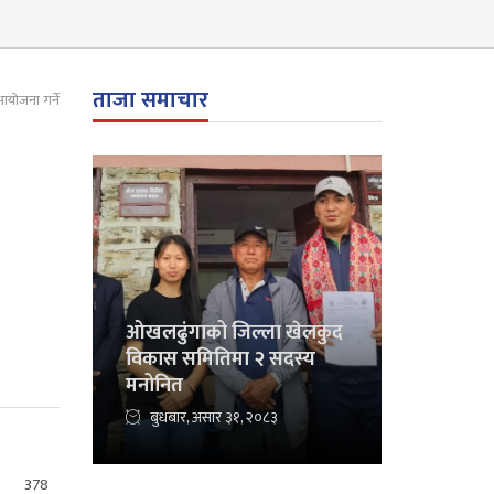
ताजा समाचार
योजना गर्ने
ओखलढुंगाको जिल्ला खेलकुद
विकास समितिमा २ सदस्य
मनोनित
बुधबार, असार ३१, २०८३
378